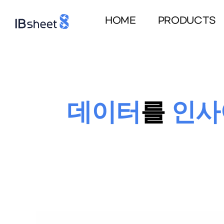
Skip
to
HOME
PRODUCTS
main
content
데이터
를
인사